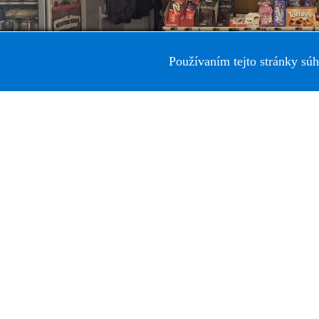
Používaním tejto stránky súh
Adresa inzerátu: http://www.avlas.sk/sk/nehnutelnosti?fltr%5Bw_ad
Typ inzerátu:
Predaj
Typ nehnuteľnosti:
Objekty
Kraj:
Prešovský kraj
Okres:
Prešov
Obec:
Prešov
Ulica:
Požiarnická
Úžitková plocha:
50 m2