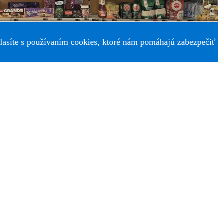
lasíte s používaním cookies, ktoré nám pomáhajú zabezpečiť 
vrt_id%5D=323