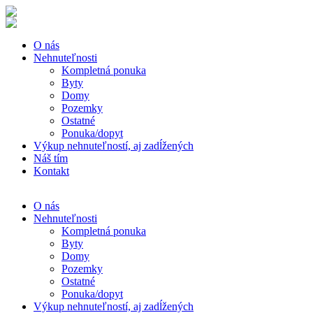
O nás
Nehnuteľnosti
Kompletná ponuka
Byty
Domy
Pozemky
Ostatné
Ponuka/dopyt
Výkup nehnuteľností, aj zadĺžených
Náš tím
Kontakt
O nás
Nehnuteľnosti
Kompletná ponuka
Byty
Domy
Pozemky
Ostatné
Ponuka/dopyt
Výkup nehnuteľností, aj zadĺžených