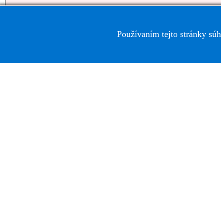
Tatra banka, a.s.
Používaním tejto stránky súh
AMORA s.r.o.
sídlo: Volgogradská 4793/56, 08001 Prešov
kancelária: Slovenská 69, 3. poschodie, č.dv. 314,
Prešov, 080 01
IČO: 46103449
DIČ: 2023237898
neplatca DPH
zapísaná v OR OS Prešov,
vložka č. 24245/P, oddiel:Sro
IBAN: SK54 1100 0000 0029 2885 3616
Tatra banka, a.s.