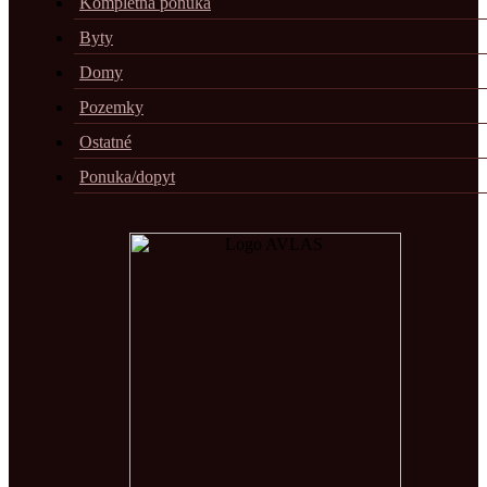
Kompletná ponuka
Byty
Domy
Pozemky
Ostatné
Ponuka/dopyt