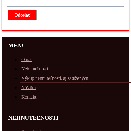
MENU
O nás
Nehnuteľnosti
Výkup nehnuteľností, aj zadĺžených
Náš tím
Kontakt
NEHNUTEĽNOSTI