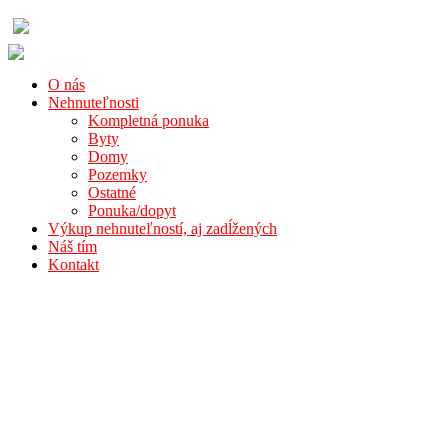
O nás
Nehnuteľnosti
Kompletná ponuka
Byty
Domy
Pozemky
Ostatné
Ponuka/dopyt
Výkup nehnuteľností, aj zadĺžených
Náš tím
Kontakt