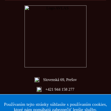
Slovenská 69, Prešov
+421 944 158 277
avlas@avlas.sk
Používaním tejto stránky súhlasíte s používaním cookies,
ktoré nám pomáhajú zabezpečiť lepšie služby.