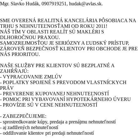
Mgr. Slavko Hudák, 0907919251, hudak@avlas.sk.
SME OVERENÁ REALITNÁ KANCELÁRIA PÔSOBIACA NA
TRHU S NEHNUTEĽNOSŤAMI OD ROKU 2011!
NÁŠ TÍM V OBLASTI REALÍT SÚ MAKLÉRI S
DLHOROČNOU PRAXOU.
SAMOZREJMOSŤOU JE SERIÓZNY A ĽUDSKÝ PRÍSTUP,
ZÁROVEŇ BEZPEČNOSŤ KLIENTOV PRI OBCHODE JE PRE
NÁS PRIORITOU.
NAŠE SLUŽBY PRE KLIENTOV SÚ BEZPLATNÉ A
ZAHŔŇAJÚ:
- VYPRACOVANIE ZMLÚV
- POPLATKY SPOJENÉ S PREVODOM VLASTNÍCKYCH
PRÁV
- PREVERENIE KUPOVANEJ NEHNUTEĽNOSTÍ
- POMOC PRI VYBAVOVANÍ HYPOTEKÁRNEHO ÚVERU
- PROVÍZIE SÚ V CENE NEHNUTEĽNOSTÍ
- ZABEZPEČUJEME:
- sprostredkovanie kúpy, predaja a prenájmu nehnuteľností
- aj zadlžených nehnuteľností
- oddlžovanie klientov pri predaji nehnuteľností