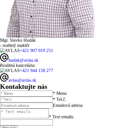
Mgr. Slavko Hudák
- realitný maklér
+421 907 919 251
hudak@avlas.sk
Realitná kancelária:
+421 944 158 277
avlas@avlas.sk
Kontaktujte nás
* Meno
* Tel.č.
Emailová adresa
* Text emailu