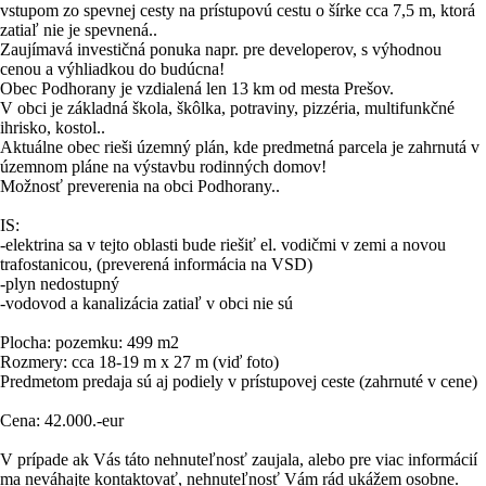
vstupom zo spevnej cesty na prístupovú cestu o šírke cca 7,5 m, ktorá
zatiaľ nie je spevnená..
Zaujímavá investičná ponuka napr. pre developerov, s výhodnou
cenou a výhliadkou do budúcna!
Obec Podhorany je vzdialená len 13 km od mesta Prešov.
V obci je základná škola, škôlka, potraviny, pizzéria, multifunkčné
ihrisko, kostol..
Aktuálne obec rieši územný plán, kde predmetná parcela je zahrnutá v
územnom pláne na výstavbu rodinných domov!
Možnosť preverenia na obci Podhorany..
IS:
-elektrina sa v tejto oblasti bude riešiť el. vodičmi v zemi a novou
trafostanicou, (preverená informácia na VSD)
-plyn nedostupný
-vodovod a kanalizácia zatiaľ v obci nie sú
Plocha: pozemku: 499 m2
Rozmery: cca 18-19 m x 27 m (viď foto)
Predmetom predaja sú aj podiely v prístupovej ceste (zahrnuté v cene)
Cena: 42.000.-eur
V prípade ak Vás táto nehnuteľnosť zaujala, alebo pre viac informácií
ma neváhajte kontaktovať, nehnuteľnosť Vám rád ukážem osobne.