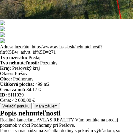
Adresa inzerátu: http://www.avlas.sk/sk/nehnutelnosti?
fltr%5Bw_advrt_id%5D=271
Typ inzerátu:
Predaj
Typ nehnuteľnosti:
Pozemky
Kraj:
Prešovský kraj
Okres:
Prešov
Obec:
Podhorany
Úžitková plocha:
499 m2
Cena za m2:
84.17 €
ID:
SH1039
Cena: 42 000,00 €
Vytlačiť ponuku
Mám záujem
Popis nehnuteľnosti
Realitná kancelária AVLAS REALITY Vám ponúka na predaj
pozemok v obci Podhorany pri Prešove.
Parcela sa nachádza na začiatku dediny s pekným výhľadom, so