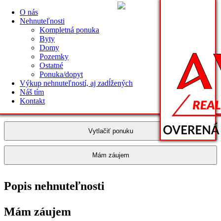
O nás
Nehnuteľnosti
Kompletná ponuka
Byty
Adresa inzerátu: http://www.avlas.sk/sk/nehnutelnosti
Domy
Pozemky
ID:
Ostatné
Ponuka/dopyt
Výkup nehnuteľností, aj zadĺžených
Náš tím
Cena:
Kontakt
Vytlačiť ponuku
Mám záujem
Popis nehnuteľnosti
Mám záujem