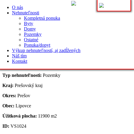
Ponúkame na predaj veľký
O nás
Nehnuteľnosti
pozemok na okraji obce
Kompletná ponuka
Byty
Lipovce.
Domy
Pozemky
Ostatné
Ponuka/dopyt
Adresa inzerátu: http://www.avlas.sk/sk/nehnutelnosti?
Výkup nehnuteľností, aj zadĺžených
fltr%5Bw_advrt_id%5D=316
Náš tím
Kontakt
Typ inzerátu:
Predaj
Typ nehnuteľnosti:
Pozemky
Kraj:
Prešovský kraj
Okres:
Prešov
Obec:
Lipovce
Úžitková plocha:
11900 m2
ID:
VS1024