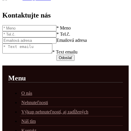
Kontaktujte nás
* Meno
* Tel.č.
Emailová adresa
* Text emailu
Menu
O nás
Nehnuteľnosti
Výkup nehnuteľností, aj zadĺžených
Náš tím
Kontakt