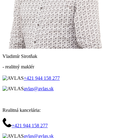
Vladimír Sirotňak
- realitný maklér
+421 944 158 277
avlas@avlas.sk
Realitná kancelária:
+421 944 158 277
avlas@avlas.sk