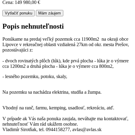
Cena: 149 980,00 €
Vytlačiť ponuku
Mám záujem
Popis nehnuteľnosti
Ponúkame na predaj veľký pozemok cca 11900m2 na okraji obce
Lipovce v rekreačnej oblasti vzdialená 27km od okr. mesta Prešov,
pozostávajúci z:
- dvoch rovinatých plôch (lúk), kde prvá plocha - lúka je o výmere
cca 1200m2 a druhá plocha - lúka je o výmere cca 800m2,
- lesného pozemku, potoku, skaly,
Na pozemku sa nachádza elektrina, studňa a žumpa.
Vhodný na ranč, farmu, kemping, usadlosť, rekreáciu, atď.
V prípade ak Vás naša ponuka zaujala, neváhajte ma kontaktovať,
nehnuteľnosť Vám rád ukážem osobne.
Vladimír Sirotňak, tel. 0944158277, avlas@avlas.sk