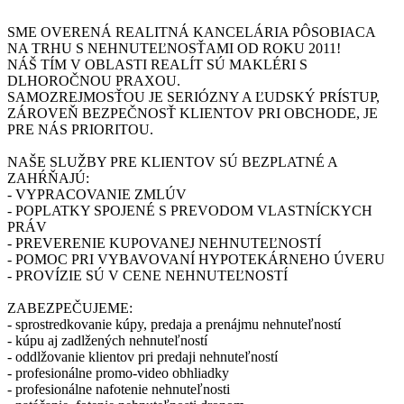
SME OVERENÁ REALITNÁ KANCELÁRIA PÔSOBIACA
NA TRHU S NEHNUTEĽNOSŤAMI OD ROKU 2011!
NÁŠ TÍM V OBLASTI REALÍT SÚ MAKLÉRI S
DLHOROČNOU PRAXOU.
SAMOZREJMOSŤOU JE SERIÓZNY A ĽUDSKÝ PRÍSTUP,
ZÁROVEŇ BEZPEČNOSŤ KLIENTOV PRI OBCHODE, JE
PRE NÁS PRIORITOU.
NAŠE SLUŽBY PRE KLIENTOV SÚ BEZPLATNÉ A
ZAHŔŇAJÚ:
- VYPRACOVANIE ZMLÚV
- POPLATKY SPOJENÉ S PREVODOM VLASTNÍCKYCH
PRÁV
- PREVERENIE KUPOVANEJ NEHNUTEĽNOSTÍ
- POMOC PRI VYBAVOVANÍ HYPOTEKÁRNEHO ÚVERU
- PROVÍZIE SÚ V CENE NEHNUTEĽNOSTÍ
ZABEZPEČUJEME:
- sprostredkovanie kúpy, predaja a prenájmu nehnuteľností
- kúpu aj zadlžených nehnuteľností
- oddlžovanie klientov pri predaji nehnuteľností
- profesionálne promo-video obhliadky
- profesionálne nafotenie nehnuteľnosti