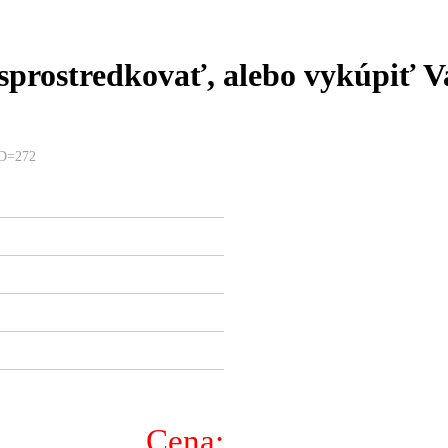
prostredkovať, alebo vykúpiť V
5D=272
Cena: