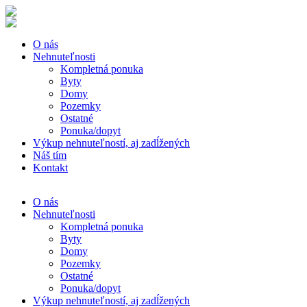
O nás
Nehnuteľnosti
Kompletná ponuka
Byty
Domy
Pozemky
Ostatné
Ponuka/dopyt
Výkup nehnuteľností, aj zadĺžených
Náš tím
Kontakt
O nás
Nehnuteľnosti
Kompletná ponuka
Byty
Domy
Pozemky
Ostatné
Ponuka/dopyt
Výkup nehnuteľností, aj zadĺžených