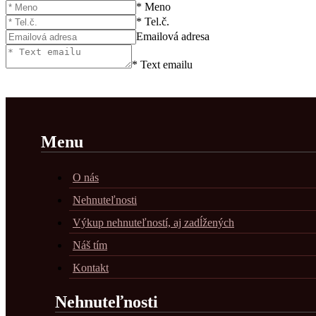
* Meno
* Tel.č.
Emailová adresa
* Text emailu
Menu
O nás
Nehnuteľnosti
Výkup nehnuteľností, aj zadĺžených
Náš tím
Kontakt
Nehnuteľnosti