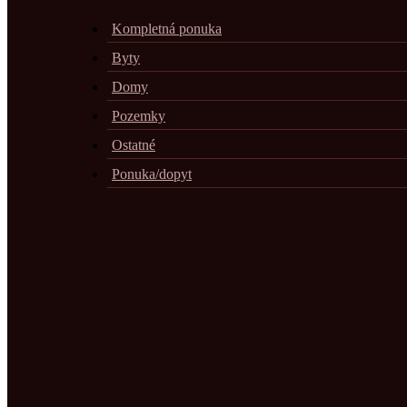
Kompletná ponuka
Byty
Domy
Pozemky
Ostatné
Ponuka/dopyt