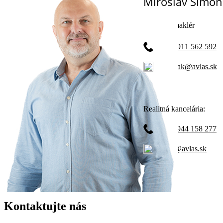
Miroslav Šimo
- realitný maklér
+421 911 562 592
simonak@avlas.sk
Realitná kancelária:
+421 944 158 277
avlas@avlas.sk
Kontaktujte nás