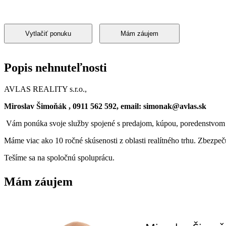
Vytlačiť ponuku
Mám záujem
Popis nehnuteľnosti
AVLAS REALITY s.r.o.,
Miroslav Šimoňák , 0911 562 592, email: simonak@avlas.sk
Vám ponúka svoje služby spojené s predajom, kúpou, poredenstvom v
Máme viac ako 10 ročné skúsenosti z oblasti realítného trhu. Zbezp
Tešíme sa na spoločnú spoluprácu.
Mám záujem