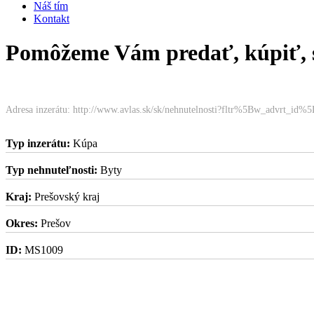
Náš tím
Kontakt
Pomôžeme Vám predať, kúpiť, s
Adresa inzerátu: http://www.avlas.sk/sk/nehnutelnosti?fltr%5Bw_advrt_id%
Typ inzerátu:
Kúpa
Typ nehnuteľnosti:
Byty
Kraj:
Prešovský kraj
Okres:
Prešov
ID:
MS1009