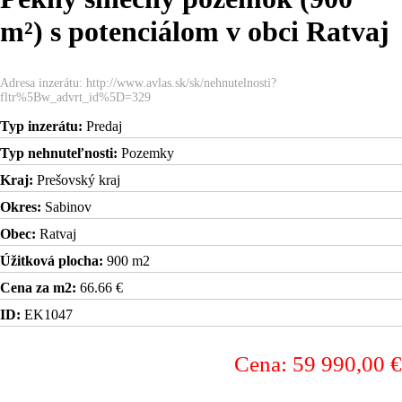
m²) s potenciálom v obci Ratvaj
Adresa inzerátu: http://www.avlas.sk/sk/nehnutelnosti?
fltr%5Bw_advrt_id%5D=329
Typ inzerátu:
Predaj
Typ nehnuteľnosti:
Pozemky
Kraj:
Prešovský kraj
Okres:
Sabinov
Obec:
Ratvaj
Úžitková plocha:
900 m2
Cena za m2:
66.66 €
ID:
EK1047
Cena: 59 990,00 €