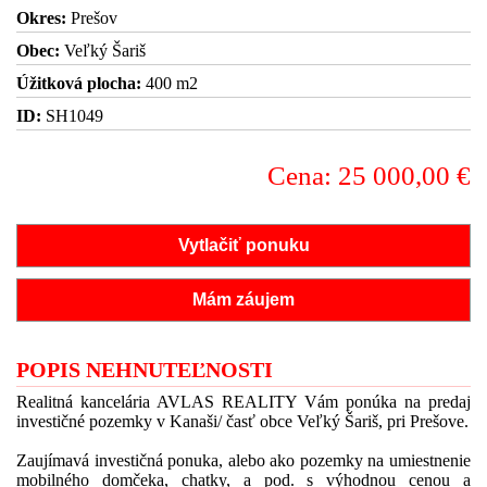
Okres:
Prešov
Obec:
Veľký Šariš
Úžitková plocha:
400 m2
ID:
SH1049
Cena: 25 000,00 €
Vytlačiť ponuku
Mám záujem
POPIS NEHNUTEĽNOSTI
Realitná kancelária AVLAS REALITY Vám ponúka na predaj
investičné pozemky v Kanaši/ časť obce Veľký Šariš, pri Prešove.
Zaujímavá investičná ponuka, alebo ako pozemky na umiestnenie
mobilného domčeka, chatky, a pod. s výhodnou cenou a