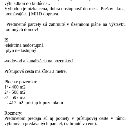
výhliadkou do budúcna..
Výhodou je nízka cena, dobrá dostupnosť do mesta Prešov ako aj
premávajúca j MHD doprava.
Predmetné parcely sú zahrnuté v územnom pláne na výstavbu
rodinných domov!
IS:
-elektrina nedostupná
-plyn nedostupný
-vodovod a kanalizácia na pozemkoch
Prístupová cesta má šírku 3 metre.
Plocha: pozemku:
1/ - 400 m2
2/ - 508 m2
3/ - 597 m2
- 417 m2 prístup k pozemkom
Rozmery:
Predmetom predaja sú aj podiely v prístupovej ceste v rámci
vybraných predávaných parciel, (zahrnuté v cene).