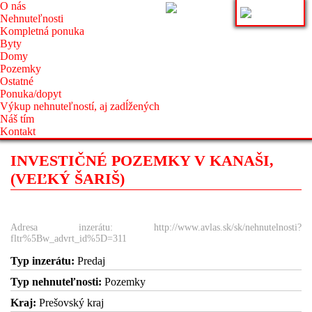
O nás
Nehnuteľnosti
Kompletná ponuka
Byty
Domy
Pozemky
Ostatné
Ponuka/dopyt
Výkup nehnuteľností, aj zadĺžených
Náš tím
Kontakt
INVESTIČNÉ POZEMKY V KANAŠI,
(VEĽKÝ ŠARIŠ)
Adresa inzerátu: http://www.avlas.sk/sk/nehnutelnosti?
fltr%5Bw_advrt_id%5D=311
Typ inzerátu:
Predaj
Typ nehnuteľnosti:
Pozemky
Kraj:
Prešovský kraj