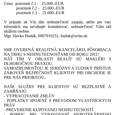
Cena: pozemok č.1 - 25.000.-EUR
pozemok č.2 - 25.000.-EUR
pozemok č.3 - 21.000.-EUR
V prípade ak Vás táto nehnuteľnosť zaujala, alebo pre viac
informácií ma neváhajte kontaktovať, nehnuteľnosť Vám rád
ukážem osobne.
Mgr. Slavko Hudák, 0907919251, hudak@avlas.sk.
SME OVERENÁ REALITNÁ KANCELÁRIA PÔSOBIACA
NA TRHU S NEHNUTEĽNOSŤAMI OD ROKU 2011!
NÁŠ TÍM V OBLASTI REALÍT SÚ MAKLÉRI S
DLHOROČNOU PRAXOU.
SAMOZREJMOSŤOU JE SERIÓZNY A ĽUDSKÝ PRÍSTUP,
ZÁROVEŇ BEZPEČNOSŤ KLIENTOV PRI OBCHODE JE
PRE NÁS PRIORITOU.
NAŠE SLUŽBY PRE KLIENTOV SÚ BEZPLATNÉ A
ZAHŔŇAJÚ:
- VYPRACOVANIE ZMLÚV
- POPLATKY SPOJENÉ S PREVODOM VLASTNÍCKYCH
PRÁV
- PREVERENIE KUPOVANEJ NEHNUTEĽNOSTÍ
- POMOC PRI VYBAVOVANÍ HYPOTEKÁRNEHO