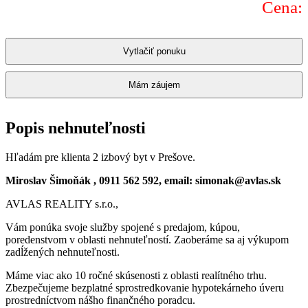
Cena:
Vytlačiť ponuku
Mám záujem
Popis nehnuteľnosti
Hľadám pre klienta 2 izbový byt v Prešove.
Miroslav Šimoňák , 0911 562 592, email: simonak@avlas.sk
AVLAS REALITY s.r.o.,
Vám ponúka svoje služby spojené s predajom, kúpou,
poredenstvom v oblasti nehnuteľností. Zaoberáme sa aj výkupom
zadĺžených nehnuteľnosti.
Máme viac ako 10 ročné skúsenosti z oblasti realítného trhu.
Zbezpečujeme bezplatné sprostredkovanie hypotekárneho úveru
prostredníctvom nášho finančného poradcu.