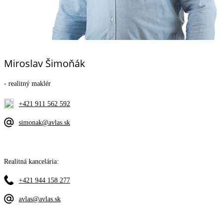
Miroslav Šimoňák
- realitný maklér
+421 911 562 592
simonak@avlas.sk
Realitná kancelária:
+421 944 158 277
avlas@avlas.sk