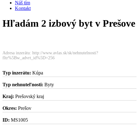
Náš tím
Kontakt
Hľadám 2 izbový byt v Prešove
Adresa inzerátu: http://www.avlas.sk/sk/nehnutelnosti?
fltr%5Bw_advrt_id%5D=256
Typ inzerátu:
Kúpa
Typ nehnuteľnosti:
Byty
Kraj:
Prešovský kraj
Okres:
Prešov
ID:
MS1005