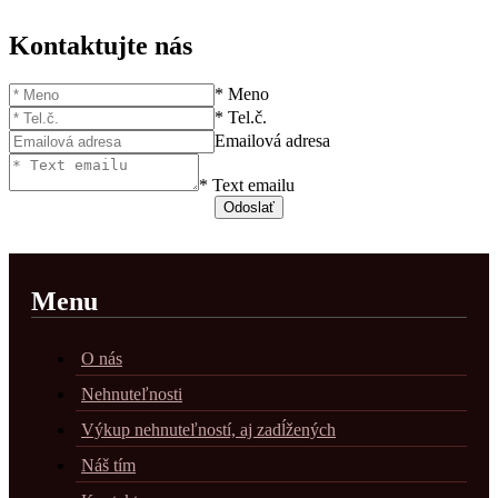
Kontaktujte nás
* Meno
* Tel.č.
Emailová adresa
* Text emailu
Menu
O nás
Nehnuteľnosti
Výkup nehnuteľností, aj zadĺžených
Náš tím